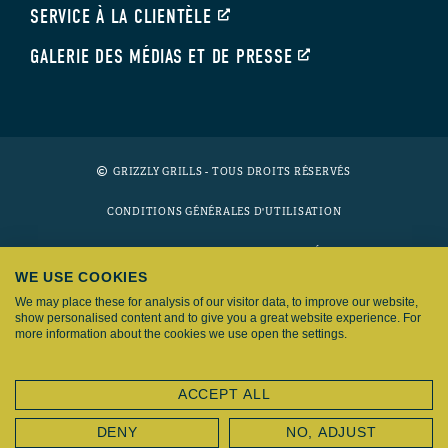
SERVICE À LA CLIENTÈLE
GALERIE DES MÉDIAS ET DE PRESSE
GRIZZLY GRILLS - TOUS DROITS RÉSERVÉS
CONDITIONS GÉNÉRALES D'UTILISATION
POLITIQUE DE CONFIDENTIALITÉ
WE USE COOKIES
COOKIES
We may place these for analysis of our visitor data, to improve our website,
show personalised content and to give you a great website experience. For
AVIS DE NON-RESPONSABILITÉ
more information about the cookies we use open the settings.
Grizzly Grills fait partie du
groupe Fyron
ACCEPT ALL
DENY
NO, ADJUST